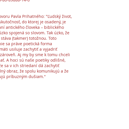
voru Pavla Prihatného: "Ľudský život,
 skutočnosť, do ktorej je osadený, je
aní antického človeka – biblického
 úzko spojená so slovom. Tak úzko, že
 stáva (takmer) totožnou. Toto
ie sa práve poetická forma
äti usiluje zachytiť a vyjadriť
ť zároveň. Aj my by sme k tomu chceli
dať. A hoci sú naše poetiky odlišné,
že sa v ich striedaní dá zachytiť
ný obraz, že spolu komunikujú a že
ujú príbuzným dušiam."