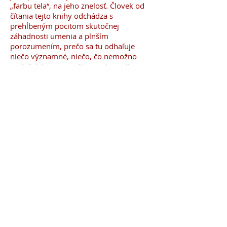
„farbu tela“, na jeho znelosť. Človek od
čítania tejto knihy odchádza s
prehĺbeným pocitom skutočnej
záhadnosti umenia a plnším
porozumením, prečo sa tu odhaľuje
niečo významné, niečo, čo nemožno
preložiť do pojmového jazyka. Sallis
sleduje zmysel, ktorý nám umenie
sprístupňuje, s veľkou dôslednosťou a
neobyčajnou jemnosťou v celej jeho
osobitosti. Reč je jasná, text nesie tie
najlepšie znaky Sallisovho štýlu a
argumentácia je presvedčivá. Sallis
podáva svedectvo o tom, čo máme
tendenciu príliš rýchlo opúšťať; jeho
schopnosť zotrvať v priestore
vnímaného robí z čítania tejto knihy
skutočný pôžitok.
Prof. Dennis J. Schmidt, Pennsylvania
State University