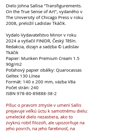
Dielo Johna Sallisa "Transfigurements.
On the True Sense of Art", vydaného v
The University of Chicago Press v roku
2008, preložil Ladislav Tkáčik.
Vydalo V
ydavat
eľs
tvo Minor v roku
2024 a vytlačil FINIDR, Český Těšín.
Redakcia, dizajn a sadzba © Ladislav
Tkáčik
Papier: Munken Premium Cream 1.5
90g/m2
Poťahový papier obálky: Quarocassas
Geltex 130 Línea
Formát: 140 x 200 mm, väzba V8a
Počet strán: 240
ISBN
978-80-89888-38-2
Píšuc o pravom zmysle v umení Sallis
prejavuje veľkú úctu k samotnému dielu:
umelecké dielo nezastiera, ako to
zvyknú robiť filozofi, ale upozorňuje na
jeho povrch, na jeho farebnosť, na