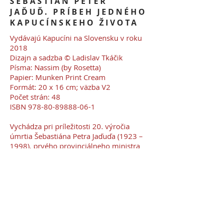
ŠEBASTIÁN PETER
JAĎUĎ. PRÍBEH JEDNÉHO
KAPUCÍNSKEHO ŽIVOTA
Vydávajú Kapucíni na Slovensku v roku
2018
Dizajn a sadzba © Ladislav Tkáčik
Písma: Nassim (by Rosetta)
Papier: Munken Print Cream
Formát: 20 x 16 cm; väzba V2
Počet strán: 48
ISBN
978-80-89888-06-1
Vychádza pri príležitosti 20. výročia
úmrtia Šebastiána Petra Jaďuďa (1923 –
1998), prvého provinciálneho ministra
Slovenskej provincie rádu menších
bratov kapucínov Nepoškvrneného
Srdca Panny Márie.
Múdrosť, ktorá je zhora, je
predovšetkým cudná, potom