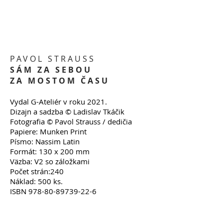
PAVOL STRAUSS
SÁM ZA SEBOU
ZA MOSTOM ČASU
Vydal G-Ateliér v roku 2021.
Dizajn a sadzba © Ladislav Tkáčik
Fotografia © Pavol Strauss / dedičia
Papiere: Munken Print
Písmo: Nassim Latin
Formát: 130 x 200 mm
Väzba: V2 so záložkami
Počet strán:240
Náklad: 500 ks.
ISBN 978-80-89739-22-6
Vznik edície a vydanie titulu z verejných